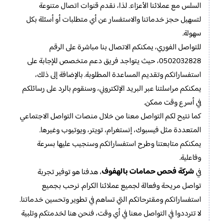
السلس مع عملائنا الأعزاء. لذا، نقدم قنوات اتصال متنوعة
لتسهيل حجز خدماتنا والاستفسار عن أي متطلبات أو أسئلة بكل
سهولة.
للتواصل الفوري، يمكنكم الاتصال بنا مباشرة على الرقم
0502032828، حيث يتواجد فريق دعم متخصص للإجابة على
استفساراتكم وتقديم المساعدة المطلوبة. بالإضافة إلى ذلك،
يمكنكم مراسلتنا عبر البريد الإلكتروني، وسنقوم بالرد على رسائلكم
في أسرع وقت ممكن.
كما نتيح لكم التواصل معنا من خلال منصات التواصل الاجتماعي
المتعددة مثل فيسبوك، إنستغرام، تويتر، ويوتيوب وغيرها.
يمكنكم متابعتنا وطرح استفساراتكم وسنجيب عليها بسرعة
وفاعلية.
شركة فحص حمامات بالهفوف
في
، هدفنا هو توفير تجربة
تواصل مريحة وفعالة لجميع عملائنا الكرام. نرحب بجميع
استفساراتكم ومقترحاتكم التي تساهم في تطوير وتحسين خدماتنا.
لا تترددوا في التواصل معنا في أي وقت، فنحن هنا لخدمتكم وتلبية