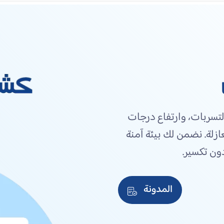
التسربات، وارتفاع درجات
زلة. نضمن لك بيئة آمنة
ون تكسير.
المدونة