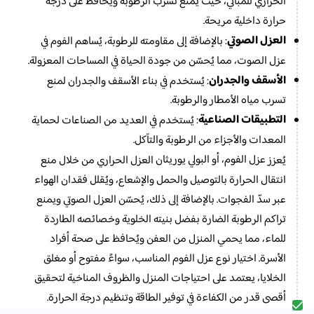
الحراري للمباني، حيث يمنع تسرب الرطوبة ويحافظ على درجة
حرارة داخلية مريحة.
العزل الصوتي
: بالإضافة إلى مقاومته للرطوبة، يُساهم الفوم في
عزل الصوت، مما يُحسّن من جودة الحياة في المساحات المعزولة.
الأسقف والجدران
: يُستخدم في بناء الأسقف والجدران لمنع
تسرب مياه الأمطار والرطوبة.
التطبيقات الصناعية
: يُستخدم في العديد من الصناعات لحماية
المعدات والأجزاء من الرطوبة والتآكل.
عزل الفوم، أو البولي يوريثان
يُعزز
العزل الحراري من خلال منع
انتقال الحرارة بالتوصيل والحمل والإشعاع، ويُقلل فقدان الهواء
عبر سدّ الفجوات. بالإضافة إلى ذلك، يُحسّن العزل الصوتي ويمنع
تراكم الرطوبة الضارة بفضل بنيته الخلوية وخصائصه الطاردة
للماء، مما يحمي المنزل من العفن ويُحافظ على صحة أفراد
الأسرة. اختيار نوع عزل الفوم المناسب، سواءً مفتوح أو مغلق
الخلايا، يعتمد على احتياجات المنزل والظروف المناخية لتحقيق
أقصى قدر من الكفاءة في توفير الطاقة وتنظيم درجة الحرارة.