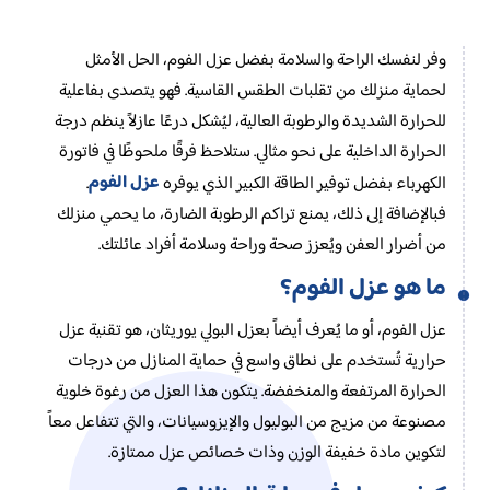
وفر لنفسك الراحة والسلامة بفضل عزل الفوم، الحل الأمثل
لحماية منزلك من تقلبات الطقس القاسية. فهو يتصدى بفاعلية
للحرارة الشديدة والرطوبة العالية، ليُشكل درعًا عازلاً ينظم درجة
الحرارة الداخلية على نحو مثالي. ستلاحظ فرقًا ملحوظًا في فاتورة
عزل الفوم
الكهرباء بفضل توفير الطاقة الكبير الذي يوفره
.
فبالإضافة إلى ذلك، يمنع تراكم الرطوبة الضارة، ما يحمي منزلك
من أضرار العفن ويُعزز صحة وراحة وسلامة أفراد عائلتك.
ما هو عزل الفوم؟
عزل الفوم، أو ما يُعرف أيضاً بعزل البولي يوريثان، هو تقنية عزل
حرارية تُستخدم على نطاق واسع في حماية المنازل من درجات
الحرارة المرتفعة والمنخفضة. يتكون هذا العزل من رغوة خلوية
مصنوعة من مزيج من البوليول والإيزوسيانات، والتي تتفاعل معاً
لتكوين مادة خفيفة الوزن وذات خصائص عزل ممتازة.