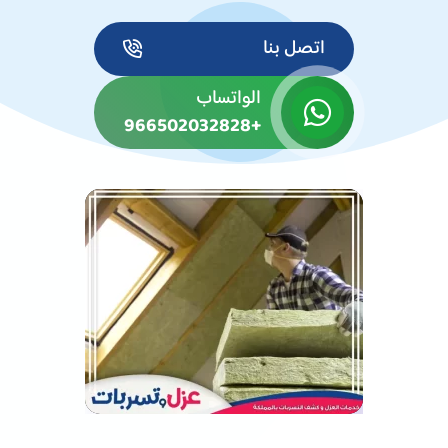
اتصل بنا
الواتساب
+966502032828