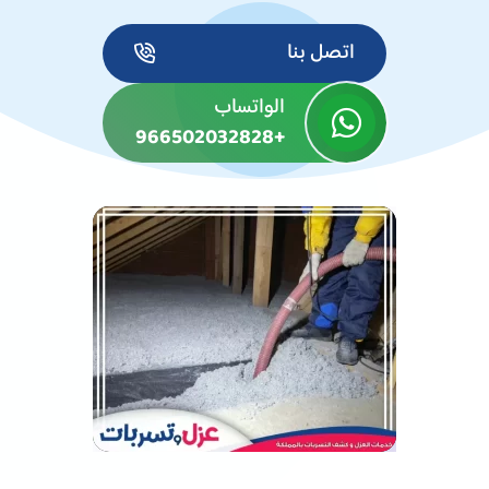
اتصل بنا
الواتساب
+966502032828