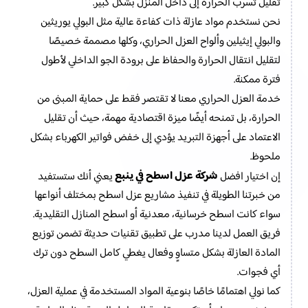
تقليل تسرب الحرارة إلى داخل المنزل بشكل كبير.
نحن نستخدم مواد عازلة ذات كفاءة عالية مثل البولي يوريثين
والبولي إيثيلين وألواح العزل الحراري، وكلها مصممة خصيصًا
لتقليل انتقال الحرارة والحفاظ على برودة الجو الداخلي لأطول
فترة ممكنة.
خدمة العزل الحراري معنا لا تقتصر فقط على حماية المبنى من
الحرارة، بل تمنحه أيضًا ميزة اقتصادية مهمة، حيث أن تقليل
الاعتماد على أجهزة التبريد يؤدي إلى خفض فواتير الكهرباء بشكل
ملحوظ.
شركة عزل اسطح في ينبع
إن اختيار افضل
يعني أنك ستستفيد
من خبرتنا الطويلة في تنفيذ مشاريع عزل اسطح بمختلف أنواعها
سواء كانت اسطح خرسانية، معدنية أو اسطح المنازل التقليدية.
فريق العمل لدينا مدرب على تطبيق تقنيات حديثة تضمن توزيع
المادة العازلة بشكل متساوٍ وفعال يغطي كامل السطح دون ترك
أي فجوات.
كما نولي اهتمامًا خاصًا بنوعية المواد المستخدمة في عملية العزل،