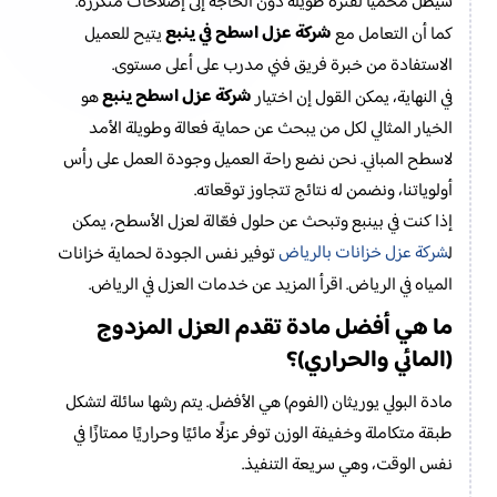
سيظل محميًا لفترة طويلة دون الحاجة إلى إصلاحات متكررة.
شركة عزل اسطح في ينبع
كما أن التعامل مع
يتيح للعميل
الاستفادة من خبرة فريق فني مدرب على أعلى مستوى.
شركة عزل اسطح ينبع
في النهاية، يمكن القول إن اختيار
هو
الخيار المثالي لكل من يبحث عن حماية فعالة وطويلة الأمد
لاسطح المباني. نحن نضع راحة العميل وجودة العمل على رأس
أولوياتنا، ونضمن له نتائج تتجاوز توقعاته.
إذا كنت في بينبع وتبحث عن حلول فعّالة لعزل الأسطح، يمكن
شركة عزل خزانات بالرياض
ل
توفير نفس الجودة لحماية خزانات
المياه في الرياض. اقرأ المزيد عن خدمات العزل في الرياض.
ما هي أفضل مادة تقدم العزل المزدوج
(المائي والحراري)؟
مادة البولي يوريثان (الفوم) هي الأفضل. يتم رشها سائلة لتشكل
طبقة متكاملة وخفيفة الوزن توفر عزلًا مائيًا وحراريًا ممتازًا في
نفس الوقت، وهي سريعة التنفيذ.