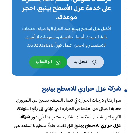
على خدمة عزل الأسطح بينبع. احجز
موعدك.
أفضل عزل أسطح بينبع ضد الحرارة والمياه! خدمات
عالية الجودة بأسعار تنافسية وخصومات لا تُفوت.
للاستفسار والحجز، اتصل فوراً: 0502032828.
اتصل بنا
الواتساب
شركة عزل حراري للاسطح بينبع
مع ارتفاع درجات الحرارة في فصل الصيف، يصبح من الضروري
حماية المباني من امتصاص الحرارة التي تؤدي إلى رفع استهلاك
شركة
الكهرباء وتشغيل المكيفات بشكل مستمر. هنا يأتي دور
عزل حراري للاسطح بينبع
التي تقدم حلولًا متطورة تساعد على