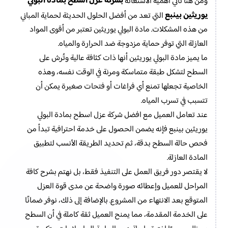
بشركة عزل اسطح بمادة البولي
ومن هنا تأتي أهمية الاستعانة
يوريثين بينبع
التي تعد من أفضل الحلول الحديثة لحماية المباني
من هذه المشكلات. مادة البولي يوريثين تعتبر من أقوى المواد
العازلة التي توفر حماية مزدوجة ضد الحرارة والمياه.
ما يميز مادة البولي يوريثين أنها ذات كثافة عالية وتُرش على
السطح لتشكل طبقة متماسكة ومرنة في الوقت نفسه، وهذه
الخاصية تجعلها تمنع أي فراغات أو فتحات صغيرة يمكن أن
تتسبب في تسرب المياه.
عند تعامل العميل مع افضل شركة عزل اسطح بمادة البولي
يوريثين بينبع فإنه يضمن الحصول على خدمة احترافية تبدأ من
فحص حالة السطح بدقة، ثم تحديد الطريقة الأنسب لتطبيق
المادة العازلة.
لا يقتصر دور فريق العمل على التنفيذ فقط، بل نهتم بشرح كافة
المراحل للعميل وإعطائه صورة واضحة عن مدى قوة العزل
المتوقع بعد الانتهاء من المشروع. بالإضافة إلى ذلك، نوفر ضمانًا
على الخدمة المقدمة، مما يمنح العميل ثقة كاملة في أن السطح