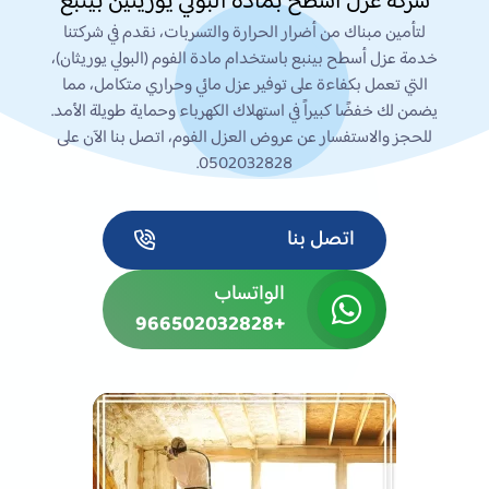
شركة عزل اسطح بمادة البولي يوريثين بينبع
لتأمين مبناك من أضرار الحرارة والتسربات، نقدم في شركتنا
خدمة عزل أسطح بينبع باستخدام مادة الفوم (البولي يوريثان)،
التي تعمل بكفاءة على توفير عزل مائي وحراري متكامل، مما
يضمن لك خفضًا كبيراً في استهلاك الكهرباء وحماية طويلة الأمد.
للحجز والاستفسار عن عروض العزل الفوم، اتصل بنا الآن على
0502032828.
اتصل بنا
الواتساب
+966502032828