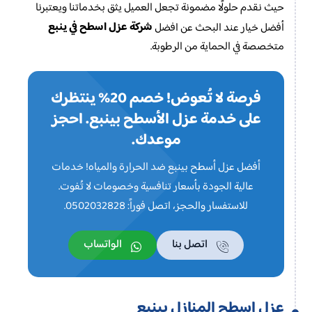
حيث نقدم حلولًا مضمونة تجعل العميل يثق بخدماتنا ويعتبرنا
شركة عزل اسطح في ينبع
أفضل خيار عند البحث عن افضل
متخصصة في الحماية من الرطوبة.
فرصة لا تُعوض! خصم 20% ينتظرك
على خدمة عزل الأسطح بينبع. احجز
موعدك.
أفضل عزل أسطح بينبع ضد الحرارة والمياه! خدمات
عالية الجودة بأسعار تنافسية وخصومات لا تُفوت.
للاستفسار والحجز، اتصل فوراً: 0502032828.
اتصل بنا
الواتساب
عزل اسطح المنازل بينبع