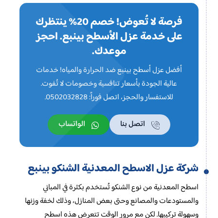
فرصة لا تُعوض! خصم 20% ينتظرك
على خدمة عزل الأسطح بينبع. احجز
موعدك.
أفضل عزل أسطح بينبع ضد الحرارة والمياه! خدمات
عالية الجودة بأسعار تنافسية وخصومات لا تُفوت.
للاستفسار والحجز، اتصل فوراً: 0502032828.
اتصل بنا
الواتساب
شركة عزل الاسطح المعدنية الشنكو بينبع
اسطح المعدنية من نوع الشنكو تُستخدم بكثرة في المباني
والمستودعات والمصانع وحتى بعض المنازل، وذلك لخفة وزنها
وسهولة تركيبها. لكن مع مرور الوقت تتعرض هذه اسطح