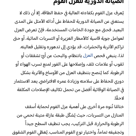
الصيانة الدورية للعزل الفوم
يُعرف عزل الفوم بكفاءته العالية في حفظ الطاقة، إلا أن ذلك لا
يستغني عن الصيانة الدورية للحفاظ على أدائه الأمثل على المدى
البعيد. فحتى مع جودة الخامات المستخدمة، فإنّ تعرض العزل
لعوامل جوية قاسية كالأمطار الغزيرة أو التسربات المائية، أو حتى
تراكم الأتربة والحشرات، قد يؤدي إلى تدهوره وتقليل فعاليته.
العزل
لذا، ينبغي فحص
بانتظام، والبحث عن أيّ تشققات أو
ثقوب أو علامات تلف، وإصلاحها على الفور لمنع تسرب الهواء أو
الرطوبة. كما يُنصح بتنظيف العزل من الأوساخ والأتربة بشكل
دوري للحفاظ على سلامته وزيادة عمره الافتراضي. يعد الاستثمار
في الصيانة الوقائية أفضل من تحمل تكاليف الإصلاحات المكلفة
لاحقًا.
ختامًا نُنوه مرة أخرى على أهمية عزل الفوم لحماية أسقف
المنازل من التسربات، حيث يُشكّل طبقة عازلة متينة تحمي من
الرطوبة والحرارة. قبل التركيب، يجب تنظيف السطح جيداً
وتجفيفه تماماً، واختيار نوع الفوم المناسب. يُغطّي الفوم الشقوق