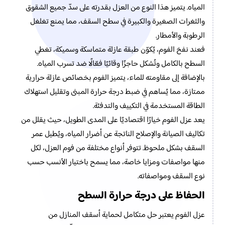
المياه. يتميز هذا النوع من العزل بقدرته على سدّ جميع الشقوق
والثغرات الصغيرة والكبيرة في سطح السقف، مما يمنع تغلغل
الرطوبة والأمطار.
فعند نفخ الفوم، يُكوّن طبقة عازلة متماسكة وسميكة، تغطي
السطح بالكامل وتُشكل حاجزًا وقائيًا فعّالًا ضد تسرب المياه.
بالإضافة إلى مقاومته للماء، يتميز الفوم بخصائص عازلة حرارية
ممتازة، مما يُساهم في ضبط درجة حرارة المبنى وتقليل استهلاك
الطاقة المستخدمة في التكييف والتدفئة.
يعد عزل الفوم خيارًا اقتصاديًا على المدى الطويل، حيث يقلل من
تكاليف الصيانة والإصلاح الناتجة عن أضرار المياه، ويُطيل عمر
السقف بشكل ملحوظ. تتوفر أنواع مختلفة من فوم العزل، لكل
منها مواصفات ومزايا خاصة، مما يسمح باختيار الأنسب حسب
نوع السقف ومواصفاته.
الحفاظ على درجة حرارة السطح
عزل الفوم يعتبر حل متكامل لحماية أسقف المنازل من