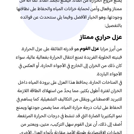
يمنع خروج الحرارة من الماء، فيمنع تجمد الماء. كما أنه حل
ممتاز وفعال وآمن لحماية خزانات المياه والحفاظ على نظافتها
وجودتها، وهو الخيار الأفضل. وفيما يلي سنتحدث عن فوائده
بالتفصيل:
عزل حراري ممتاز
عزل الفوم
من أبرز مزايا
هو قدرته الفائقة على عزل الحرارة.
فبنيته الخلوية الفريدة تمنع انتقال الحرارة بفعالية عالية، سواء
كان ذلك من الخزان إلى الخارج في الأجواء الحارة، أو العكس في
الأجواء الباردة.
في المناخات الحارة، يحافظ هذا العزل على برودة المياه داخل
الخزان لفترة أطول بكثير، مما يحدّ من استهلاك الطاقة اللازمة
للتبريد الاصطناعي ويقلل من التكاليف التشغيلية. كما يساهم في
الحفاظ على ثبات درجة حرارة المياه، مما يضمن جودتها ويمنع
نمو البكتيريا الضارة التي قد تنشط في درجات الحرارة المرتفعة.
أضف إلى ذلك، أن عزل الفوم سهل التركيب، متين، ويعتبر من
الخيارات الاقتصادية طويلة الأمد مقارنة بأنواع العزل الأخرى.